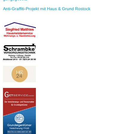
Anti-Graf­fi­ti-Pro­jekt mit Haus & Grund Ros­tock