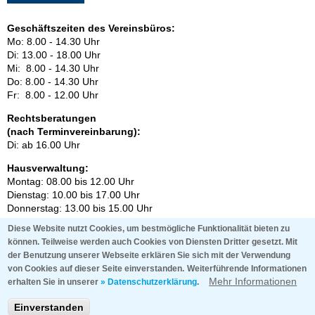
Geschäftszeiten des Vereinsbüros:
Mo: 8.00 - 14.30 Uhr
Di: 13.00 - 18.00 Uhr
Mi: 8.00 - 14.30 Uhr
Do: 8.00 - 14.30 Uhr
Fr: 8.00 - 12.00 Uhr
Rechtsberatungen
(nach Terminvereinbarung):
Di: ab 16.00 Uhr
Hausverwaltung:
Mon­tag: 08.00 bis 12.00 Uhr
Di­ens­tag: 10.00 bis 17.00 Uhr
Don­ners­tag: 13.00 bis 15.00 Uhr
oder nach vor­he­ri­ger Ver­ein­ba­rung.
Diese Website nutzt Cookies, um bestmögliche Funktionalität bieten zu
können. Teilweise werden auch Cookies von Diensten Dritter gesetzt. Mit
Steuerberatung und Bauberatung:
der Benutzung unserer Webseite erklären Sie sich mit der Verwendung
nach Ver­ein­ba­rung
von Cookies auf dieser Seite einverstanden.
Weiterführende Informationen
Mehr Informationen
erhalten Sie in unserer
» Datenschutzerklärung
.
Einverstanden
Start
Im­pres­sum
Da­ten­schutz
Kon­takt